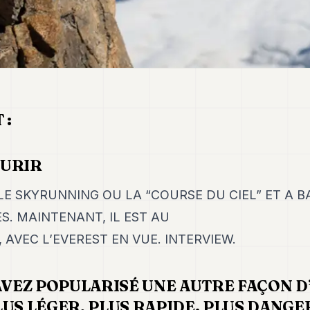
 :
OURIR
LE SKYRUNNING OU LA “COURSE DU CIEL” ET A B
S. MAINTENANT, IL EST AU
 AVEC L’EVEREST EN VUE. INTERVIEW.
 AVEZ POPULARISÉ UNE AUTRE FAÇON 
US LÉGER, PLUS RAPIDE. PLUS DANGE