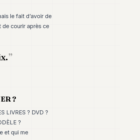
s le fait d’avoir de
 de courir après ce
ix.
ER ?
 LIVRES ? DVD ?
ODÈLE ?
ne et qui me