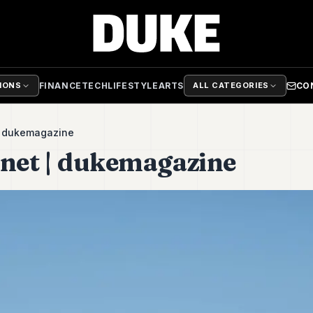
FINANCE
TECH
LIFESTYLE
ARTS
CO
TIONS
ALL CATEGORIES
 | dukemagazine
rnet | dukemagazine