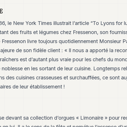
E
86, le New York Times illustrait l’article “To Lyons for
ant des fruits et légumes chez Fressenon, son fournis
le Fressenon livre toujours quotidiennement Monsieur P
jeure de son fidèle client : « Il nous a apporté la rec
aîchers est d’autant plus vraie pour les chefs du mond
de noblesse en les sortant de leur cuisine. Longtemps r
 des cuisines crasseuses et surchauffées, ce sont auj
aires de leur établissement !
use devant sa collection d’orgues « Limonaire » pour re
n lui. Il a le sens de la fête et perpétue l’essence d’u