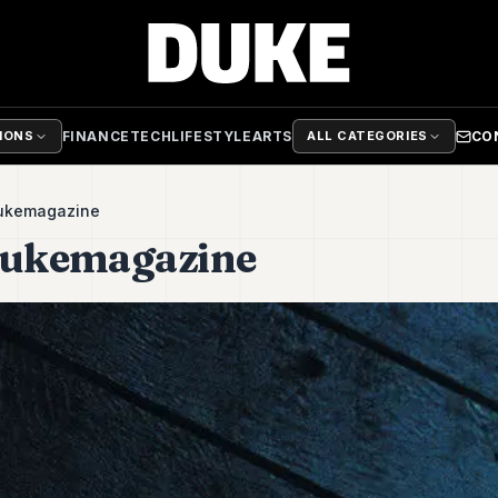
FINANCE
TECH
LIFESTYLE
ARTS
CO
TIONS
ALL CATEGORIES
dukemagazine
dukemagazine