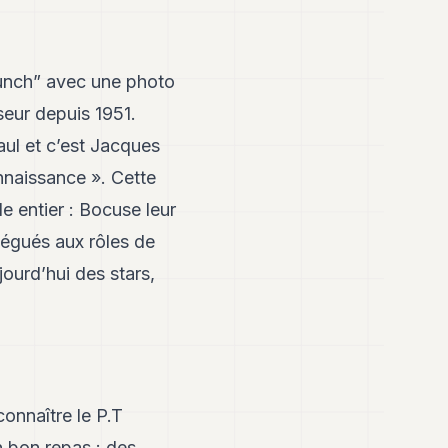
 lunch” avec une photo
seur depuis 1951.
aul et c’est Jacques
onnaissance ». Cette
e entier : Bocuse leur
elégués aux rôles de
ourd’hui des stars,
connaître le P.T
n bon repas : des