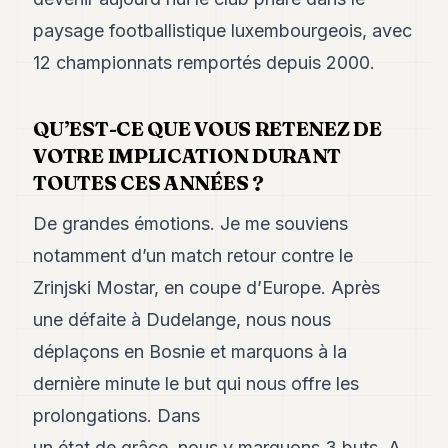
POLITICS
paysage footballistique luxembourgeois, avec
REAL
12 championnats remportés depuis 2000.
ESTATE
SPORTS
QU’EST-CE QUE VOUS RETENEZ DE
VOTRE IMPLICATION DURANT
LEGAL
TOUTES CES ANNÉES ?
BUSINESS
De grandes émotions. Je me souviens
ASSOCIATIONS
notamment d’un match retour contre le
CONTACT
Zrinjski Mostar, en coupe d’Europe. Après
une défaite à Dudelange, nous nous
SUBSCRIBE
déplaçons en Bosnie et marquons à la
dernière minute le but qui nous offre les
EN
prolongations. Dans
un état de grâce, nous y marquons 3 buts. A