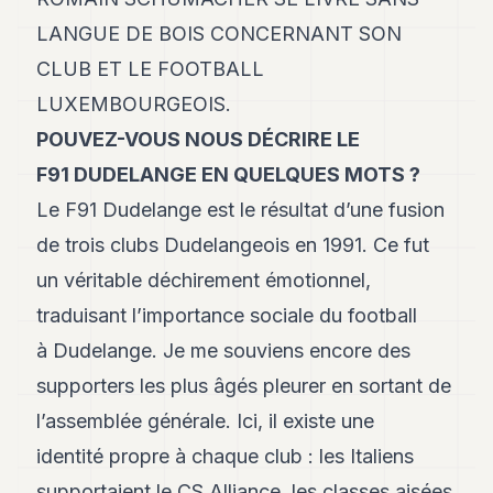
Duke
18
LANGUE DE BOIS CONCERNANT SON
Duke
CLUB ET LE FOOTBALL
17
Duke
LUXEMBOURGEOIS.
16
POUVEZ-VOUS NOUS DÉCRIRE LE
Duke
15
F91 DUDELANGE EN QUELQUES MOTS ?
Duke
14
Le F91 Dudelange est le résultat d’une fusion
Duke
de trois clubs Dudelangeois en 1991. Ce fut
13
Duke
un véritable déchirement émotionnel,
12
traduisant l’importance sociale du football
Duke
11
à Dudelange. Je me souviens encore des
Duke
10
supporters les plus âgés pleurer en sortant de
Duke
l’assemblée générale. Ici, il existe une
9
Duke
identité propre à chaque club : les Italiens
8
supportaient le CS Alliance, les classes aisées
Duke