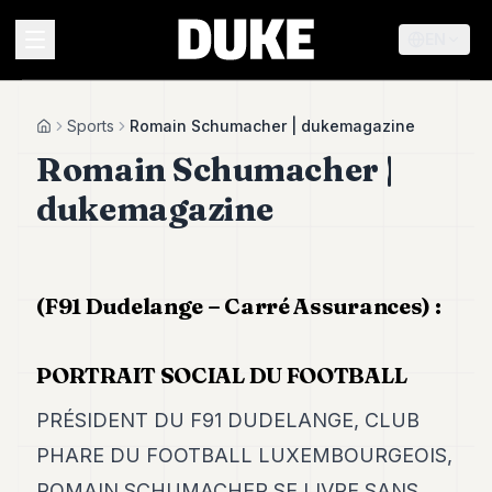
EN
MENU
Sports
Romain Schumacher | dukemagazine
Home
Romain Schumacher |
Duke
dukemagazine
26
Duke
25
Duke
24
(F91 Dudelange – Carré Assurances) :
Duke
23
Duke
PORTRAIT SOCIAL DU FOOTBALL
21
Duke
PRÉSIDENT DU F91 DUDELANGE, CLUB
20
PHARE DU FOOTBALL LUXEMBOURGEOIS,
Duke
19
ROMAIN SCHUMACHER SE LIVRE SANS