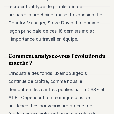
Duke
18
recruter tout type de profile afin de
Duke
préparer la prochaine phase d'expansion. Le
17
Duke
Country Manager, Steve David, tire comme
16
leçon principale de ces 18 derniers mois :
Duke
15
l'importance du travail en équipe.
Duke
14
Duke
Comment analysez-vous l'évolution du
13
marché ?
Duke
12
L’industrie des fonds luxembourgeois
Duke
11
continue de croître, comme nous le
Duke
10
démontrent les chiffres publiés par la CSSF et
Duke
ALFI. Cependant, on remarque plus de
9
Duke
prudence. Les nouveaux promoteurs de
8
fonds, par exemple, ont besoin de plus de
Duke