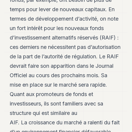
7
temps pour lever de nouveaux capitaux. En
Duke
6
termes de développement d’activité, on note
Duke
un fort intérêt pour les nouveaux fonds
5
Duke
d’investissement alternatifs réservés (RAIF) :
4
ces derniers ne nécessitent pas d’autorisation
Duke
3
de la part de l’autorité de régulation. Le RAIF
Duke
2
devrait faire son apparition dans le Journal
Duke
Officiel au cours des prochains mois. Sa
1
mise en place sur le marché sera rapide.
FINANCE
Quant aux promoteurs de fonds et
TECH
investisseurs, ils sont familiers avec sa
structure qui est similaire au
LIFESTYLE
AIF. La croissance du marché a ralenti du fait
ARTS
d’un environnement financier défavorable.