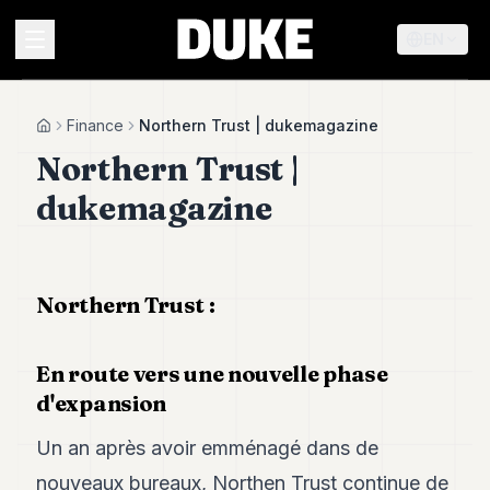
EN
MENU
Finance
Northern Trust | dukemagazine
Home
Northern Trust |
Duke
dukemagazine
26
Duke
25
Duke
24
Northern Trust :
Duke
23
Duke
En route vers une nouvelle phase
21
d'expansion
Duke
20
Un an après avoir emménagé dans de
Duke
19
nouveaux bureaux, Northen Trust continue de