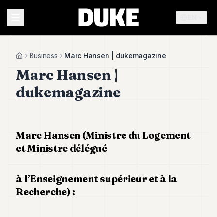
EN
MENU
Business
Marc Hansen | dukemagazine
Home
Marc Hansen |
Duke
dukemagazine
26
Duke
25
Duke
24
Marc Hansen (Ministre du Logement
Duke
et Ministre délégué
23
Duke
21
à l’Enseignement supérieur et à la
Duke
20
Recherche) :
Duke
19