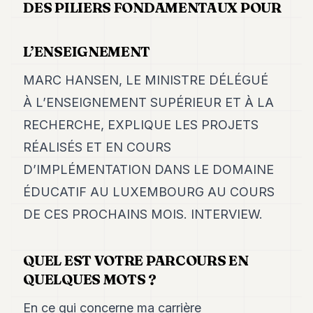
Duke
DES PILIERS FONDAMENTAUX POUR
18
Duke
17
L’ENSEIGNEMENT
Duke
16
MARC HANSEN, LE MINISTRE DÉLÉGUÉ
Duke
15
À L’ENSEIGNEMENT SUPÉRIEUR ET À LA
Duke
RECHERCHE, EXPLIQUE LES PROJETS
14
Duke
RÉALISÉS ET EN COURS
13
D’IMPLÉMENTATION DANS LE DOMAINE
Duke
12
ÉDUCATIF AU LUXEMBOURG AU COURS
Duke
11
DE CES PROCHAINS MOIS. INTERVIEW.
Duke
10
Duke
QUEL EST VOTRE PARCOURS EN
9
QUELQUES MOTS ?
Duke
8
En ce qui concerne ma carrière
Duke