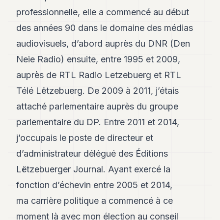
7
professionnelle, elle a commencé au début
Duke
6
des années 90 dans le domaine des médias
Duke
audiovisuels, d’abord auprès du DNR (Den
5
Duke
Neie Radio) ensuite, entre 1995 et 2009,
4
auprès de RTL Radio Letzebuerg et RTL
Duke
3
Télé Lëtzebuerg. De 2009 à 2011, j’étais
Duke
2
attaché parlementaire auprès du groupe
Duke
parlementaire du DP. Entre 2011 et 2014,
1
j’occupais le poste de directeur et
FINANCE
d’administrateur délégué des Éditions
Lëtzebuerger Journal. Ayant exercé la
TECH
fonction d’échevin entre 2005 et 2014,
LIFESTYLE
ma carrière politique a commencé à ce
ARTS
moment là avec mon élection au conseil