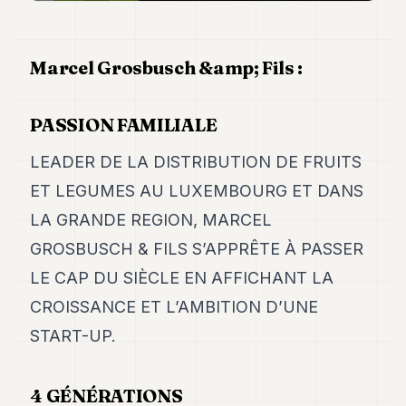
7
Duke
6
Marcel Grosbusch &amp; Fils :
Duke
5
Duke
PASSION FAMILIALE
4
Duke
3
LEADER DE LA DISTRIBUTION DE FRUITS
Duke
ET LEGUMES AU LUXEMBOURG ET DANS
2
Duke
LA GRANDE REGION, MARCEL
1
GROSBUSCH & FILS S’APPRÊTE À PASSER
LE CAP DU SIÈCLE EN AFFICHANT LA
FINANCE
CROISSANCE ET L’AMBITION D’UNE
TECH
START-UP.
LIFESTYLE
ARTS
4 GÉNÉRATIONS