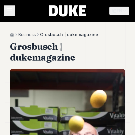
EN
MENU
Business
Grosbusch | dukemagazine
Home
Grosbusch |
Duke
dukemagazine
26
Duke
25
Duke
24
Duke
23
Duke
21
Duke
20
Duke
19