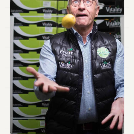
Duke
18
Duke
17
Duke
16
Duke
15
Duke
14
Duke
13
Duke
12
Duke
11
Duke
10
Duke
9
Duke
8
Duke