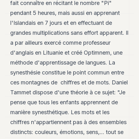
fait connaître en récitant le nombre "Pi"
7
Duke
pendant 5 heures, mais aussi en apprenant
6
l'Islandais en 7 jours et en effectuant de
Duke
5
grandes multiplications sans effort apparent. Il
Duke
4
a par ailleurs exercé comme professeur
Duke
d'anglais en Lituanie et créé Optimnem, une
3
Duke
méthode d'apprentissage de langues. La
2
synesthésie constitue le point commun entre
Duke
1
ces montagnes de chiffres et de mots. Daniel
Tammet dispose d'une théorie à ce sujet: "Je
FINANCE
pense que tous les enfants apprennent de
TECH
manière synesthétique. Les mots et les
LIFESTYLE
chiffres n'appartiennent pas à des ensembles
distincts: couleurs, émotions, sens,... tout se
ARTS