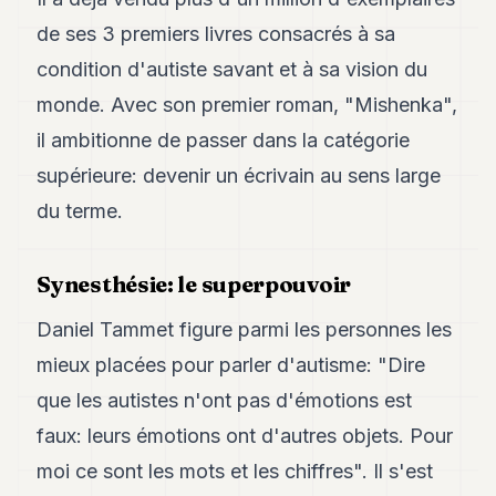
Duke
18
de ses 3 premiers livres consacrés à sa
Duke
condition d'autiste savant et à sa vision du
17
Duke
monde. Avec son premier roman, "Mishenka",
16
il ambitionne de passer dans la catégorie
Duke
15
supérieure: devenir un écrivain au sens large
Duke
14
du terme.
Duke
13
Duke
Synesthésie: le superpouvoir
12
Duke
Daniel Tammet figure parmi les personnes les
11
Duke
mieux placées pour parler d'autisme: "Dire
10
que les autistes n'ont pas d'émotions est
Duke
9
faux: leurs émotions ont d'autres objets. Pour
Duke
8
moi ce sont les mots et les chiffres". Il s'est
Duke