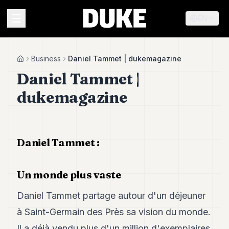
EN
MENU
Business
Daniel Tammet | dukemagazine
Home
Daniel Tammet |
Duke
dukemagazine
26
Duke
25
Duke
24
Daniel Tammet :
Duke
23
Duke
Un monde plus vaste
21
Duke
Daniel Tammet partage autour d'un déjeuner
20
à Saint-Germain des Près sa vision du monde.
Duke
19
Il a déjà vendu plus d'un million d'exemplaires