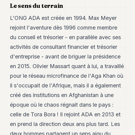
Duke
Le sens du terrain
18
Duke
L'ONG ADA est créée en 1994. Max Meyer
17
Duke
rejoint l'aventure dès 1996 comme membre
16
du conseil et trésorier - en parallèle avec ses
Duke
15
activités de consultant financier et trésorier
Duke
14
d'entreprise - avant de briguer la présidence
Duke
en 2015. Olivier Massart quant à lui, a travaillé
13
Duke
pour le réseau microfinance de l'Aga Khan où
12
il s'occupait de l'Afrique, mais il a également
Duke
11
créé des institutions en Afghanistan à une
Duke
10
époque où le chaos régnait dans le pays :
Duke
celle de Tora Bora ! Il rejoint ADA en 2013 et
9
Duke
en prend la direction deux ans plus tard. Les
8
deux hommes partagent un sens aigu du
Duke