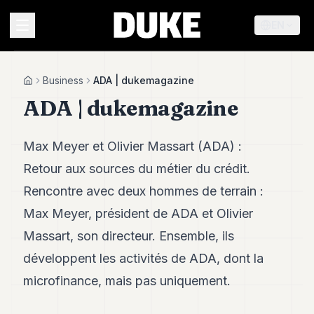
EN
MENU
Business
ADA | dukemagazine
Home
ADA | dukemagazine
Duke
26
Max Meyer et Olivier Massart (ADA) :
Duke
25
Retour aux sources du métier du crédit.
Duke
24
Rencontre avec deux hommes de terrain :
Duke
Max Meyer, président de ADA et Olivier
23
Duke
Massart, son directeur. Ensemble, ils
21
développent les activités de ADA, dont la
Duke
20
microfinance, mais pas uniquement.
Duke
19