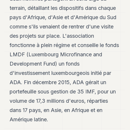
7
terrain, détaillant les dispositifs dans chaque
Duke
6
pays d'Afrique, d'Asie et d'Amérique du Sud
Duke
comme s'ils venaient de rentrer d'une visite
5
Duke
des projets sur place. L'association
4
fonctionne à plein régime et conseille le fonds
Duke
3
LMDF (Luxembourg Microfinance and
Duke
2
Development Fund) un fonds
Duke
d'investissement luxembourgeois initié par
1
ADA. Fin décembre 2015, ADA gérait un
FINANCE
portefeuille sous gestion de 35 IMF, pour un
volume de 17,3 millions d'euros, réparties
TECH
dans 17 pays, en Asie, en Afrique et en
LIFESTYLE
Amérique latine.
ARTS