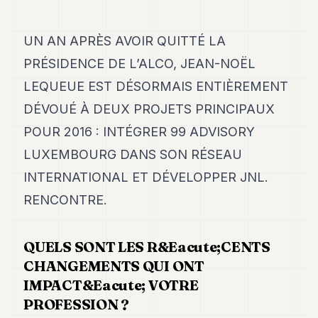
7
Duke
6
UN AN APRÈS AVOIR QUITTÉ LA
Duke
PRÉSIDENCE DE L’ALCO, JEAN-NOËL
5
Duke
LEQUEUE EST DÉSORMAIS ENTIÈREMENT
4
DÉVOUÉ À DEUX PROJETS PRINCIPAUX
Duke
3
POUR 2016 : INTÉGRER 99 ADVISORY
Duke
2
LUXEMBOURG DANS SON RÉSEAU
Duke
INTERNATIONAL ET DÉVELOPPER JNL.
1
RENCONTRE.
FINANCE
QUELS SONT LES R&Eacute;CENTS
TECH
CHANGEMENTS QUI ONT
LIFESTYLE
IMPACT&Eacute; VOTRE
PROFESSION ?
ARTS