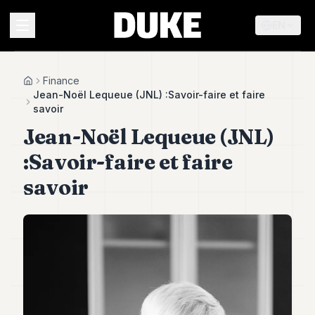
EN
MENU
Finance
Home
Jean-Noël Lequeue (JNL) :Savoir-faire et faire
savoir
Duke
Jean-Noël Lequeue (JNL)
26
Duke
:Savoir-faire et faire
25
Duke
savoir
24
Duke
23
Duke
21
Duke
20
Duke
19