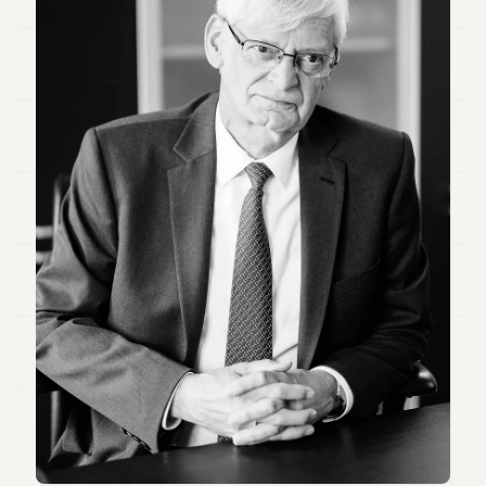
Duke
18
Duke
17
Duke
16
Duke
15
Duke
14
Duke
13
Duke
12
Duke
11
Duke
10
Duke
9
Duke
8
Duke